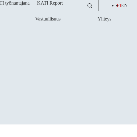
I työnantajana
KATI Report
FI
EN
Vastuullisuus
Yhteys