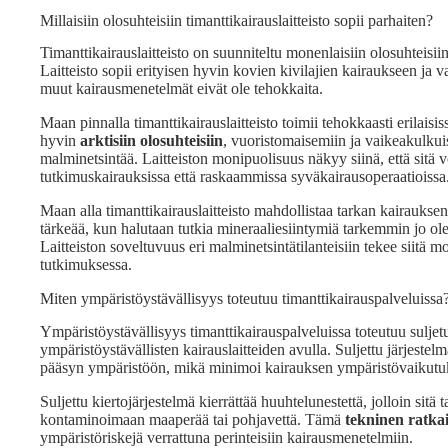
Millaisiin olosuhteisiin timanttikairauslaitteisto sopii parhaiten?
Timanttikairauslaitteisto on suunniteltu monenlaisiin olosuhteisii
Laitteisto sopii erityisen hyvin kovien kivilajien kairaukseen ja va
muut kairausmenetelmät eivät ole tehokkaita.
Maan pinnalla timanttikairauslaitteisto toimii tehokkaasti erilaisi
hyvin
arktisiin olosuhteisiin
, vuoristomaisemiin ja vaikeakulkuisi
malminetsintää. Laitteiston monipuolisuus näkyy siinä, että sitä 
tutkimuskairauksissa että raskaammissa syväkairausoperaatioissa
Maan alla timanttikairauslaitteisto mahdollistaa tarkan kairaukse
tärkeää, kun halutaan tutkia mineraaliesiintymiä tarkemmin jo ole
Laitteiston soveltuvuus eri malminetsintätilanteisiin tekee siitä 
tutkimuksessa.
Miten ympäristöystävällisyys toteutuu timanttikairauspalveluissa
Ympäristöystävällisyys timanttikairauspalveluissa toteutuu suljetu
ympäristöystävällisten kairauslaitteiden avulla. Suljettu järjeste
pääsyn ympäristöön, mikä minimoi kairauksen ympäristövaikutuks
Suljettu kiertojärjestelmä kierrättää huuhtelunestettä, jolloin sit
kontaminoimaan maaperää tai pohjavettä. Tämä
tekninen ratka
ympäristöriskejä verrattuna perinteisiin kairausmenetelmiin.