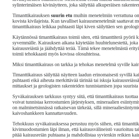
sylinterimäisen kivinäytteen, joka säilyttää alkuperäisen rakente
Timanttikairauksen
suurin etu
muihin menetelmiin verrattuna on 
kovista kivilajeista. Kun tavalliset kairausmenetelmät saattavat mu
timanttikairaus leikkaa puhtaasti läpi kiven säilyttäen sen geolog
Käytännössä timanttikairaus toimii siten, että timanttiterä pyörii k
syvemmälle. Kairauksen aikana käytetään huuhtelunestettä, joka k
kairausreiästä ja jäähdyttää terää. Tämä tekee menetelmästä erity
toimii tehokkaasti myös kovissa olosuhteissa.
Miksi timanttikairaus on tarkka ja tehokas menetelmä syville kair
Timanttikairaus säilyttää näytteen laadun erinomaisesti syvillä kai
puhtaasti eikä aiheuta merkittävää tärinää tai iskuja kairausreiäs
mittaukset ja geologisten rakenteiden tunnistamisen jopa suurista
Syväkairauksen tarkkuus syntyy siitä, että timanttikairaus tuotta
voivat tunnistaa kerrostumien järjestyksen, mineraalien esiintymi
on malminetsinnässä ratkaisevan tärkeää, sillä mineraaliesiintymien
kaivoshankkeen kannattavuuden.
Tehokkuus syväkairauksessa perustuu myös siihen, että timanttika
kivimuodostumien läpi ilman, että kairausvälineistö vaurioituu ta
pitää kairausreiän puhtaana ja mahdollistaa syvienkin reikien ka