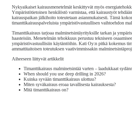
Nykyaikaiset kairausmenetelmät keskittyvät myös energiatehokk
Ympäristötietoinen henkilöstö varmistaa, että kairaustyöt tehdää
kairauspaikan jälkihoito toteutetaan asianmukaisesti. Tämä koko
timanttikairauspalveluista ympäristövastuullisen vaihtoehdon ma
Timanttikairaus tarjoaa malminetsintäyrityksille tarkan ja ympäri
haasteisiin. Menetelmän tehokkuus perustuu tekniseen osaamiseen
ympäristövastuullisiin käytäntöihin. Kati Oy:n pitkä kokemus tim
ammattitaitoisen toteutuksen vaativimmissakin malminetsintäproj
Aiheeseen liittyvät artikkelit
Timanttikairaus malminetsintää varten – laadukkaat sydänn
When should you use deep drilling in 2026?
Kuinka syvään timanttikairaus ulottuu?
Miten syväkairaus eroaa tavallisesta kairauksesta?
Mitä timanttikairaus on?