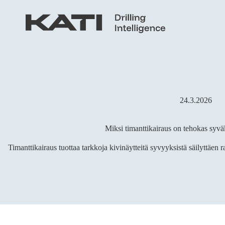
Skip
to
content
24.3.2026
Miksi timanttikairaus on tehokas syvä
Timanttikairaus tuottaa tarkkoja kivinäytteitä syvyyksistä säilyttäen