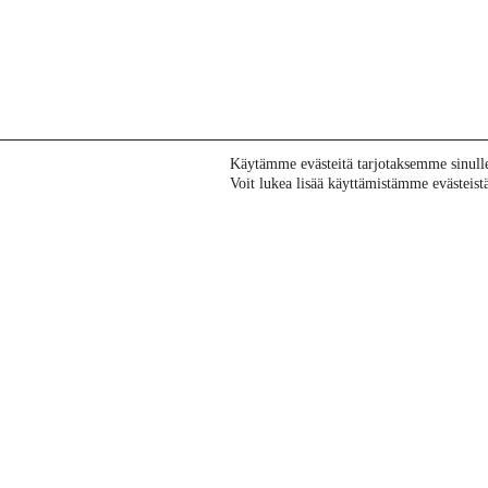
Käytämme evästeitä tarjotaksemme sinul
Voit lukea lisää käyttämistämme evästeistä 
Oy KATI Ab on vastuullinen mineraalien
etsintäyritys, joka 40 vuoden kokemuksella,
älykkäällä tietotaidolla ja edistyneellä
teknologialla auttaa asiakastaan
päätöksenteossaan. Samalla mahdollistuu