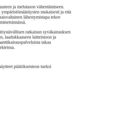
uuteen ja melutason vähentämiseen.
n ympäristömääräysten mukaisesti ja että
naisvaltainen lähestymistapa tekee
lminetsinnässä.
stöystävällisen ratkaisun syväkairauksen
, laadukkaaseen laitteistoon ja
anttikairauspalveluista takaa
ekteissa.
äytteet päätöksenteon tueksi