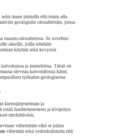
n sekä maan pinnalla että maan alla.
ativiin geologisiin olosuhteisiin, joissa
ssa maasto-olosuhteissa. Se soveltuu
lle alueille, joilla tehdään
voidaan käyttää sekä kevyissä
.
n kaivoksissa ja tunneleissa. Tämä on
massa olevista kaivostiloista käsin.
monipuolisen työkalun geologisessa
?
n kiertojärjestelmän ja
lmä estää huuhtelunesteen ja kivipölyn
et merkittävästi.
ä tarvitaan vähemmän eikä se pääse
isu
vähentää sekä vedenkulutusta että