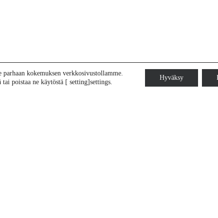
le parhaan kokemuksen verkkosivustollamme.
Hyväksy
tai poistaa ne käytöstä [ setting]settings.
Kairauspalvelut
Mittauspalvelut
Timanttikairaus
Taipumamittaukset
Kalliomurske näytteenotto
Hydrologiset työt
Sonic kairaus