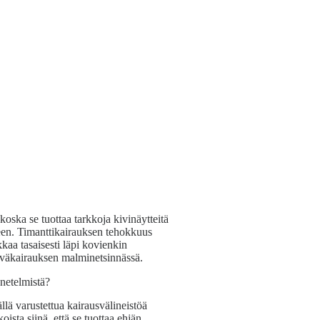
oska se tuottaa tarkkoja kivinäytteitä
teen. Timanttikairauksen tehokkuus
kkaa tasaisesti läpi kovienkin
väkairauksen malminetsinnässä.
enetelmistä?
llä varustettua kairausvälineistöä
sta siinä, että se tuottaa ehjän,