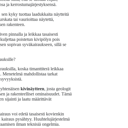
ensa ja kerrostumajärjestyksensä.
sen kyky tuottaa laadukkaita näytteitä
rskata tai vaurioittaa näytettä,
isen rakenteen.
iven pinnalla ja leikkaa tasaisesti
uljettaa poistetun kivipölyn pois
isen sopivan syväkairaukseen, sillä se
auksille?
rauksilla, koska timanttiterä leikkaa
sä. Menetelmä mahdollistaa tarkat
 syvyyksistä.
a yhtenäisen
kivinäytteen
, josta geologit
sen ja rakenteelliset ominaisuudet. Tämä
 sijainti ja laatu määrittävät
iraus voi edetä tasaisesti kovienkin
i kairaus pysähtyy. Huuhtelujärjestelmä
iraamisen ilman teknisiä ongelmia.