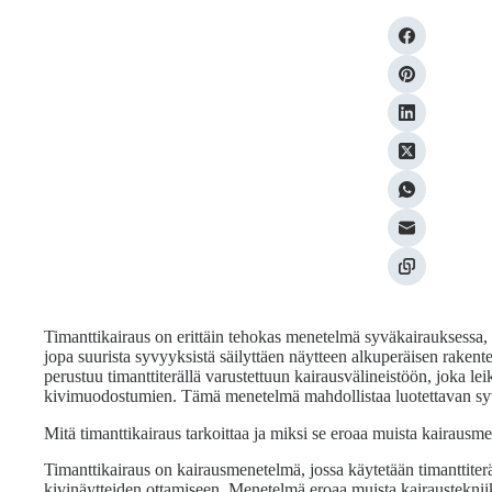
Timanttikairaus on erittäin tehokas menetelmä syväkairauksessa, k
jopa suurista syvyyksistä säilyttäen näytteen alkuperäisen raken
perustuu timanttiterällä varustettuun kairausvälineistöön, joka lei
kivimuodostumien. Tämä menetelmä mahdollistaa luotettavan sy
Mitä timanttikairaus tarkoittaa ja miksi se eroaa muista kairausm
Timanttikairaus on kairausmenetelmä, jossa käytetään timanttiterä
kivinäytteiden ottamiseen. Menetelmä eroaa muista kairaustekniikoi