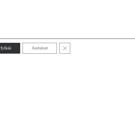
Sulje evästebanneri
Hylkää
Asetukset
Lisäpalvelut
Koneellinen reittien valmistelu
Geofysiikka-mittaukset
Kalliomekaniikan palvelut
Geologiset kenttäpalvelut