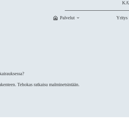
KAT
Palvelut
Yritys
kairauksessa?
 rakenteen. Tehokas ratkaisu malminetsintään.