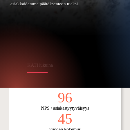
asiakkaidemme päätöksenteon tueksi.
KATI lukuina
96
NPS / asiakastyytyväisyys
45
vuoden kokemus