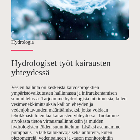
Hydrologia
Hydrologiset työt kairausten
yhteydessä
Vesien hallinta on keskeistä kaivosprojektien
ympäristövaikutusten hallinnassa ja infrarakentamisen
suunnittelussa. Tarjoamme hydrologisia tutkimuksia, kuten
vesimenekkimittauksia kallion eheyden ja
vedenjohtavuuden määrittämiseksi, jotka voidaan
tehokkaasti toteuttaa kairausten yhteydessä. Tuotamme
arvokasta tietoa virtausmallinnuksiin ja muiden
hydrologisten töiden suunnitteluun. Lisäksi asennamme
pumppaus- ja tarkkailukaivoja sekä antureita, kuten
piezometrejä, vedenpaineen ja -tason monitorointiin