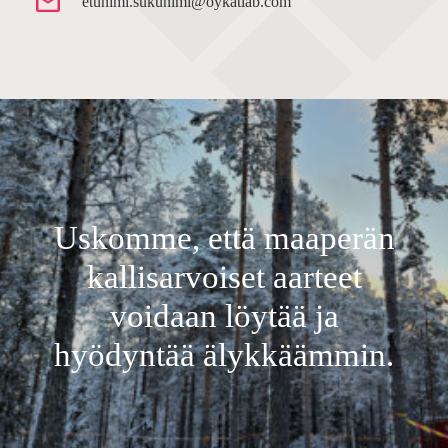
etunimi.sukunimi@oykatiab.com
Uskomme, että maaperän
kallisarvoiset aarteet
voidaan löytää ja
hyödyntää älykkäämmin.