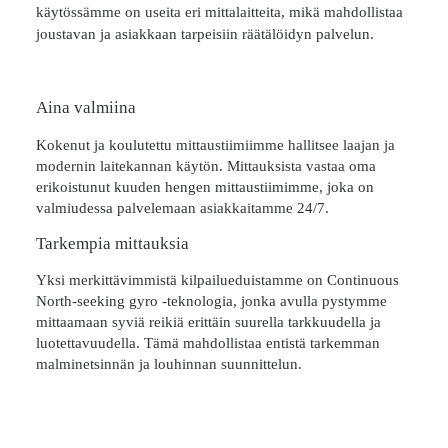
käytössämme on useita eri mittalaitteita, mikä mahdollistaa
joustavan ja asiakkaan tarpeisiin räätälöidyn palvelun.
Aina valmiina
Kokenut ja koulutettu mittaustiimiimme hallitsee laajan ja
modernin laitekannan käytön. Mittauksista vastaa oma
erikoistunut kuuden hengen mittaustiimimme, joka on
valmiudessa palvelemaan asiakkaitamme 24/7.
Tarkempia mittauksia
Yksi merkittävimmistä kilpailueduistamme on Continuous
North-seeking gyro -teknologia, jonka avulla pystymme
mittaamaan syviä reikiä erittäin suurella tarkkuudella ja
luotettavuudella. Tämä mahdollistaa entistä tarkemman
malminetsinnän ja louhinnan suunnittelun.