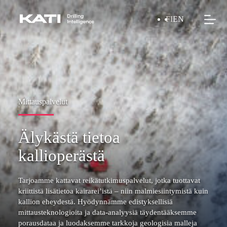
Skip
to
FI
EN
content
Mittauspalvelut
Älykästä tietoa
kallioperästä
Tarjoamme kattavat reikätutkimuspalvelut, jotka tuottavat
kriittistä lisätietoa kairarei’istä – niin malmiesiintymistä kuin
kallion eheydestä. Hyödynnämme edistyksellisiä
mittausteknologioita ja data-analyysiä täydentääksemme
porausdataa ja luodaksemme tarkkoja geologisia malleja