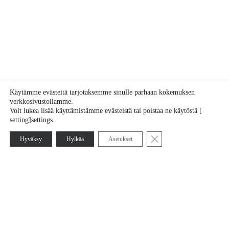
Käytämme evästeitä tarjotaksemme sinulle parhaan kokemuksen
verkkosivustollamme.
Voit lukea lisää käyttämistämme evästeistä tai poistaa ne käytöstä [
setting]settings.
Sulje evästebanneri
Hyväksy
Hylkää
Asetukset