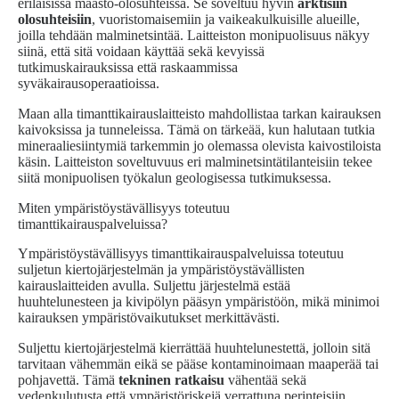
erilaisissa maasto-olosuhteissa. Se soveltuu hyvin
arktisiin
olosuhteisiin
, vuoristomaisemiin ja vaikeakulkuisille alueille,
joilla tehdään malminetsintää. Laitteiston monipuolisuus näkyy
siinä, että sitä voidaan käyttää sekä kevyissä
tutkimuskairauksissa että raskaammissa
syväkairausoperaatioissa.
Maan alla timanttikairauslaitteisto mahdollistaa tarkan kairauksen
kaivoksissa ja tunneleissa. Tämä on tärkeää, kun halutaan tutkia
mineraaliesiintymiä tarkemmin jo olemassa olevista kaivostiloista
käsin. Laitteiston soveltuvuus eri malminetsintätilanteisiin tekee
siitä monipuolisen työkalun geologisessa tutkimuksessa.
Miten ympäristöystävällisyys toteutuu
timanttikairauspalveluissa?
Ympäristöystävällisyys timanttikairauspalveluissa toteutuu
suljetun kiertojärjestelmän ja ympäristöystävällisten
kairauslaitteiden avulla. Suljettu järjestelmä estää
huuhtelunesteen ja kivipölyn pääsyn ympäristöön, mikä minimoi
kairauksen ympäristövaikutukset merkittävästi.
Suljettu kiertojärjestelmä kierrättää huuhtelunestettä, jolloin sitä
tarvitaan vähemmän eikä se pääse kontaminoimaan maaperää tai
pohjavettä. Tämä
tekninen ratkaisu
vähentää sekä
vedenkulutusta että ympäristöriskejä verrattuna perinteisiin