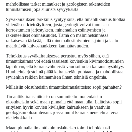
mahdollistaa tarkat mittaukset ja geologisten rakenteiden
tunnistamisen jopa suurista syvyyksistä.
Syväkairauksen tarkkuus syntyy siitä, että timanttikairaus tuottaa
yhtenäisen
kivinäytteen
, josta geologit voivat tunnistaa
kerrostumien järjestyksen, mineraalien esiintymisen ja
rakenteelliset ominaisuudet. Tämä on malminetsinnässä
ratkaisevan tärkeää, sillä mineraaliesiintymien sijainti ja laatu
määrittävät kaivoshankkeen kannattavuuden.
Tehokkuus syväkairauksessa perustuu myös siihen, että
timanttikairaus voi edetä tasaisesti kovienkin kivimuodostumien
läpi ilman, että kairausvälineistö vaurioituu tai kairaus pysähtyy.
Huuhtelujärjestelmä pitää kairausreiän puhtaana ja mahdollistaa
syvienkin reikien kairaamisen ilman teknisiä ongelmia.
Millaisiin olosuhteisiin timanttikairauslaitteisto sopii parhaiten?
Timanttikairauslaitteisto on suunniteltu monenlaisiin
olosuhteisiin sekä maan pinnalla että maan alla. Laitteisto sopii
erityisen hyvin kovien kivilajien kairaukseen ja vaativiin
geologisiin olosuhteisiin, joissa muut kairausmenetelmät eivät
ole tehokkaita.
Maan pinnalla timanttikairauslaitteisto toimii tehokkaasti