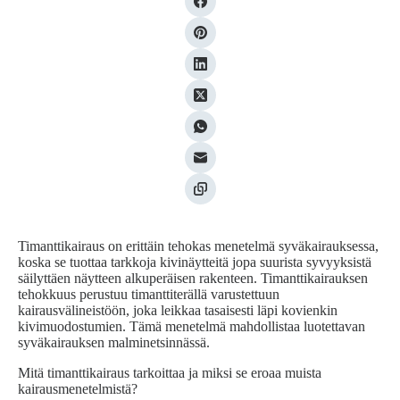
Timanttikairaus on erittäin tehokas menetelmä syväkairauksessa,
koska se tuottaa tarkkoja kivinäytteitä jopa suurista syvyyksistä
säilyttäen näytteen alkuperäisen rakenteen. Timanttikairauksen
tehokkuus perustuu timanttiterällä varustettuun
kairausvälineistöön, joka leikkaa tasaisesti läpi kovienkin
kivimuodostumien. Tämä menetelmä mahdollistaa luotettavan
syväkairauksen malminetsinnässä.
Mitä timanttikairaus tarkoittaa ja miksi se eroaa muista
kairausmenetelmistä?