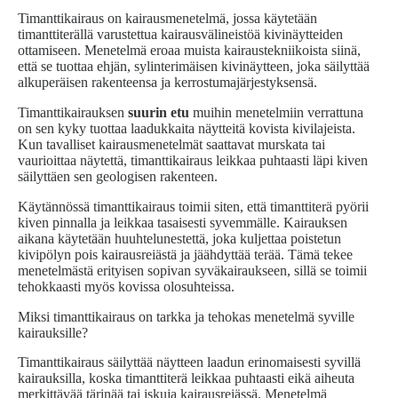
Timanttikairaus on kairausmenetelmä, jossa käytetään
timanttiterällä varustettua kairausvälineistöä kivinäytteiden
ottamiseen. Menetelmä eroaa muista kairaustekniikoista siinä,
että se tuottaa ehjän, sylinterimäisen kivinäytteen, joka säilyttää
alkuperäisen rakenteensa ja kerrostumajärjestyksensä.
Timanttikairauksen
suurin etu
muihin menetelmiin verrattuna
on sen kyky tuottaa laadukkaita näytteitä kovista kivilajeista.
Kun tavalliset kairausmenetelmät saattavat murskata tai
vaurioittaa näytettä, timanttikairaus leikkaa puhtaasti läpi kiven
säilyttäen sen geologisen rakenteen.
Käytännössä timanttikairaus toimii siten, että timanttiterä pyörii
kiven pinnalla ja leikkaa tasaisesti syvemmälle. Kairauksen
aikana käytetään huuhtelunestettä, joka kuljettaa poistetun
kivipölyn pois kairausreiästä ja jäähdyttää terää. Tämä tekee
menetelmästä erityisen sopivan syväkairaukseen, sillä se toimii
tehokkaasti myös kovissa olosuhteissa.
Miksi timanttikairaus on tarkka ja tehokas menetelmä syville
kairauksille?
Timanttikairaus säilyttää näytteen laadun erinomaisesti syvillä
kairauksilla, koska timanttiterä leikkaa puhtaasti eikä aiheuta
merkittävää tärinää tai iskuja kairausreiässä. Menetelmä