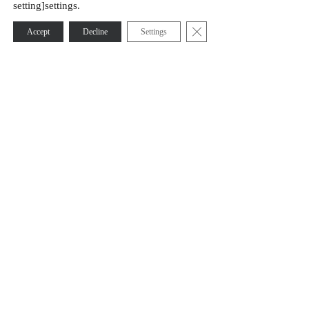
setting]settings.
Sulje evästebanneri
Accept
Decline
Settings
Oy KATI Ab is a responsible mineral exploration company
that, with 40 years of experience, smart expertise, and
advanced technology, supports its clients in decision-
making. At the same time, we enable sustainable growth in
society and a more prosperous future.