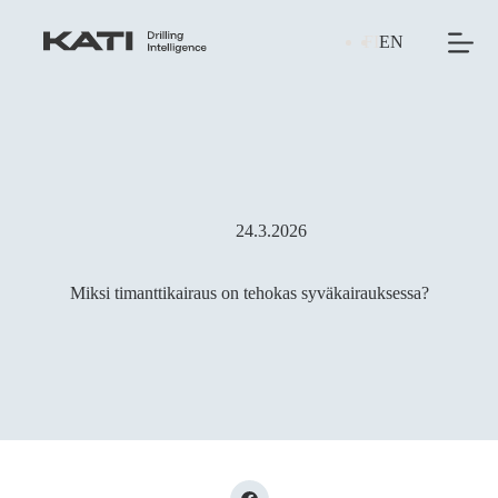
Skip
to
FI
EN
content
24.3.2026
Miksi timanttikairaus on tehokas syväkairauksessa?