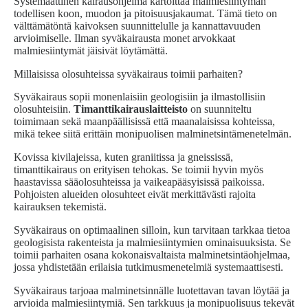
Systemaattinen kairausohjelma kartoittaa malmiesiintymän
todellisen koon, muodon ja pitoisuusjakaumat. Tämä tieto on
välttämätöntä kaivoksen suunnittelulle ja kannattavuuden
arvioimiselle. Ilman syväkairausta monet arvokkaat
malmiesiintymät jäisivät löytämättä.
Millaisissa olosuhteissa syväkairaus toimii parhaiten?
Syväkairaus sopii monenlaisiin geologisiin ja ilmastollisiin
olosuhteisiin.
Timanttikairauslaitteisto
on suunniteltu
toimimaan sekä maanpäällisissä että maanalaisissa kohteissa,
mikä tekee siitä erittäin monipuolisen malminetsintämenetelmän.
Kovissa kivilajeissa, kuten graniitissa ja gneississä,
timanttikairaus on erityisen tehokas. Se toimii hyvin myös
haastavissa sääolosuhteissa ja vaikeapääsyisissä paikoissa.
Pohjoisten alueiden olosuhteet eivät merkittävästi rajoita
kairauksen tekemistä.
Syväkairaus on optimaalinen silloin, kun tarvitaan tarkkaa tietoa
geologisista rakenteista ja malmiesiintymien ominaisuuksista. Se
toimii parhaiten osana kokonaisvaltaista malminetsintäohjelmaa,
jossa yhdistetään erilaisia tutkimusmenetelmiä systemaattisesti.
Syväkairaus tarjoaa malminetsinnälle luotettavan tavan löytää ja
arvioida malmiesiintymiä. Sen tarkkuus ja monipuolisuus tekevät