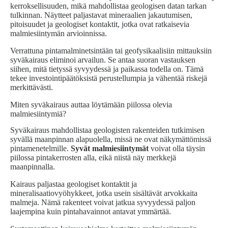
kerroksellisuuden, mikä mahdollistaa geologisen datan tarkan
tulkinnan. Näytteet paljastavat mineraalien jakautumisen,
pitoisuudet ja geologiset kontaktit, jotka ovat ratkaisevia
malmiesiintymän arvioinnissa.
Verrattuna pintamalminetsintään tai geofysikaalisiin mittauksiin
syväkairaus eliminoi arvailun. Se antaa suoran vastauksen
siihen, mitä tietyssä syvyydessä ja paikassa todella on. Tämä
tekee investointipäätöksistä perustellumpia ja vähentää riskejä
merkittävästi.
Miten syväkairaus auttaa löytämään piilossa olevia
malmiesiintymiä?
Syväkairaus mahdollistaa geologisten rakenteiden tutkimisen
syvällä maanpinnan alapuolella, missä ne ovat näkymättömissä
pintamenetelmille.
Syvät malmiesiintymät
voivat olla täysin
piilossa pintakerrosten alla, eikä niistä näy merkkejä
maanpinnalla.
Kairaus paljastaa geologiset kontaktit ja
mineralisaatiovyöhykkeet, jotka usein sisältävät arvokkaita
malmeja. Nämä rakenteet voivat jatkua syvyydessä paljon
laajempina kuin pintahavainnot antavat ymmärtää.