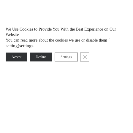
We Use Cookies to Provide You With the Best Experience on Our
Website
[
You can read more about the cookies we use or disable them
setting]settings.
Sulje evästebanneri
Accept
Decline
Settings
Oy KATI Ab is a responsible mineral exploration company
that, with 40 years of experience, smart expertise, and
advanced technology, supports its clients in decision-