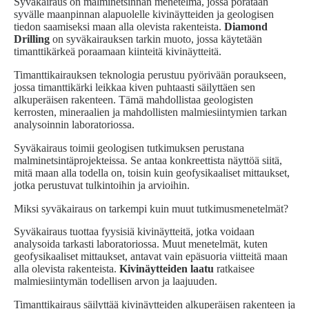
Syväkairaus on malminetsinnän menetelmä, jossa porataan
syvälle maanpinnan alapuolelle kivinäytteiden ja geologisen
tiedon saamiseksi maan alla olevista rakenteista.
Diamond
Drilling
on syväkairauksen tarkin muoto, jossa käytetään
timanttikärkeä poraamaan kiinteitä kivinäytteitä.
Timanttikairauksen teknologia perustuu pyörivään poraukseen,
jossa timanttikärki leikkaa kiven puhtaasti säilyttäen sen
alkuperäisen rakenteen. Tämä mahdollistaa geologisten
kerrosten, mineraalien ja mahdollisten malmiesiintymien tarkan
analysoinnin laboratoriossa.
Syväkairaus toimii geologisen tutkimuksen perustana
malminetsintäprojekteissa. Se antaa konkreettista näyttöä siitä,
mitä maan alla todella on, toisin kuin geofysikaaliset mittaukset,
jotka perustuvat tulkintoihin ja arvioihin.
Miksi syväkairaus on tarkempi kuin muut tutkimusmenetelmät?
Syväkairaus tuottaa fyysisiä kivinäytteitä, jotka voidaan
analysoida tarkasti laboratoriossa. Muut menetelmät, kuten
geofysikaaliset mittaukset, antavat vain epäsuoria viitteitä maan
alla olevista rakenteista.
Kivinäytteiden laatu
ratkaisee
malmiesiintymän todellisen arvon ja laajuuden.
Timanttikairaus säilyttää kivinäytteiden alkuperäisen rakenteen ja