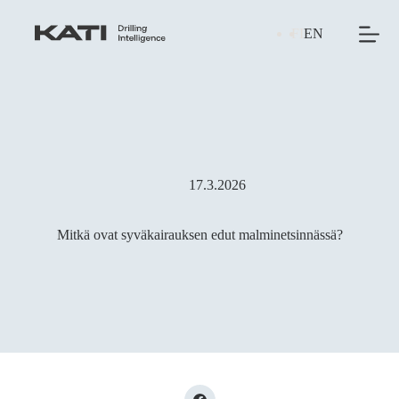
Skip
to
FI
EN
content
17.3.2026
Mitkä ovat syväkairauksen edut malminetsinnässä?