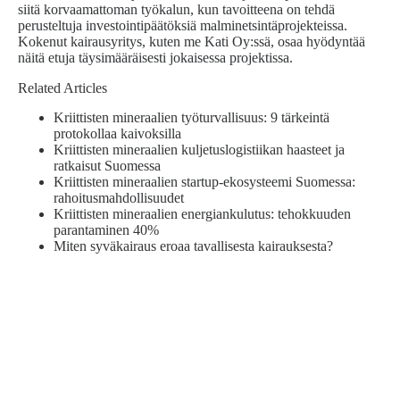
siitä korvaamattoman työkalun, kun tavoitteena on tehdä
perusteltuja investointipäätöksiä malminetsintäprojekteissa.
Kokenut kairausyritys, kuten me Kati Oy:ssä, osaa hyödyntää
näitä etuja täysimääräisesti jokaisessa projektissa.
Related Articles
Kriittisten mineraalien työturvallisuus: 9 tärkeintä
protokollaa kaivoksilla
Kriittisten mineraalien kuljetuslogistiikan haasteet ja
ratkaisut Suomessa
Kriittisten mineraalien startup-ekosysteemi Suomessa:
rahoitusmahdollisuudet
Kriittisten mineraalien energiankulutus: tehokkuuden
parantaminen 40%
Miten syväkairaus eroaa tavallisesta kairauksesta?