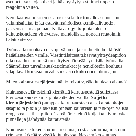
asennettava suojakaiteet ja hätäpysäytyskytkimet nopeaa
reagointia varten.
Kemikaalivahinkojen estämiseksi laitteiston alle asennetaan
valumisaltaita, jotka estävät mahdolliset kemikaalivuodot
pääsemästä maaperään. Kattava öljyntorjuntakalusto
kairauskoneiden yhteydessä mahdollistaa nopean reagoinnin
hätätilanteissa.
Työmaalla on oltava ensiapuvälineet ja koulutettu henkilöstö
hätätilanteiden varalle. Viestintälaitteet takaavat yhteydenpidon
ulkomaailmaan, mikä on erityisen tärkeää syrjäisillä työmailla.
Säännölliset turvallisuuskatselmukset ja henkilöstön koulutus
ylläpitävät korkeaa turvallisuustasoa koko operaation ajan.
Miten kairausnestejärjestelmät toimivat syväkairauksen aikana?
Kairausnestejärjestelmä kierrättää kairausnestettä suljetussa
kierrossa kairareiän ja pintalaitteiden välillä.
Suljettu
kiertojärjestelmä
pumppaa kairausnesteen alas kairatankojen
sisäpuolta pitkin ja takaisin pintaan kairareiän ja tankojen välistä
rengasmaista tilaa pitkin. Tämä järjestelmä kuljettaa kivimurskaa
pinnalle ja jäähdyttää kairausterää.
Kairausneste tukee kairareiän seiniä ja estää sortumia, mikä on
erityisen tärkeää syvissä kairauksissa. Nesteen koostumus