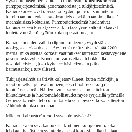
Syväkairauksen peruslaitteisto muodostuu
kairauskoneista
,
pumppujärjestelmistä, generaattoreista ja tukijärjestelmistä.
Kairauskoneet ovat operaation sydän, ja ne on suunniteltu
toimimaan monenlaisissa olosuhteissa sekä maanpinnalla että
maanalaisissa kohteissa. Pumppujärjestelmät huolehtivat
kairausnesteen kierrätyksestä, kun taas generaattorit takaavat
luotettavan sähkönsyötön koko operaation ajan.
Kairauskoneiden valinta riippuu kohteen syvyydestä ja
geologisista olosuhteista. Syvimmät reiät voivat ylittää 2200
metriä, mikä asettaa korkeat vaatimukset laitteiston kestävyydelle
ja suorituskyvylle. Koneet on varustettava tehokkaalla
nostolaitteistolla, joka kykenee käsittelemään pitkiä
kairaustankoja turvallisesti.
Tukijärjestelmät sisältävät kuljetusvälineet, kuten mönkijät ja
moottorikelkat perävaunuineen, sekä huoltoyksiköt ja
konttijärjestelmät. Näiden avulla varmistetaan laitteiston
liikuteltavuus ja huoltomahdollisuudet myös syrjäisillä työmailla.
Generaattoreiden teho on mitoitettava riittäväksi koko laitteiston
sähkönkulutuksen mukaan.
Mikä on kairausterän rooli syväkairaustyössä?
Kairausterä on syväkairauksen kriittinen komponentti, joka
leikkaa kivinäytteen sylinterimäiseksi koroksi, halkaisijaltaan