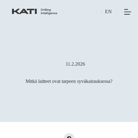
Skip
to
FI
EN
content
11.2.2026
Mitkä laitteet ovat tarpeen syväkairauksessa?