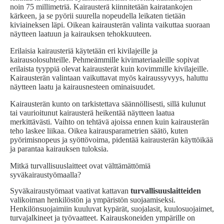
noin 75 millimetriä. Kairausterä kiinnitetään kairatankojen
kärkeen, ja se pyörii suurella nopeudella leikaten tietään
kiviaineksen läpi. Oikean kairausterän valinta vaikuttaa suoraan
näytteen laatuun ja kairauksen tehokkuuteen.
Erilaisia kairausteriä käytetään eri kivilajeille ja
kairausolosuhteille. Pehmeämmille kivimateriaaleille sopivat
erilaista tyyppiä olevat kairausterät kuin kovimmille kivilajeille.
Kairausterän valintaan vaikuttavat myös kairaussyvyys, haluttu
näytteen laatu ja kairausnesteen ominaisuudet.
Kairausterän kunto on tarkistettava säännöllisesti, sillä kulunut
tai vaurioitunut kairausterä heikentää näytteen laatua
merkittävästi. Vaihto on tehtävä ajoissa ennen kuin kairausterän
teho laskee liikaa. Oikea kairausparametrien säätö, kuten
pyörimisnopeus ja syöttövoima, pidentää kairausterän käyttöikää
ja parantaa kairauksen tuloksia.
Mitkä turvallisuuslaitteet ovat välttämättömiä
syväkairaustyömaalla?
Syväkairaustyömaat vaativat kattavan
turvallisuuslaitteiden
valikoiman henkilöstön ja ympäristön suojaamiseksi.
Henkilönsuojaimiin kuuluvat kypärät, suojalasit, kuulosuojaimet,
turvajalkineet ja työvaatteet. Kairauskoneiden ympärille on