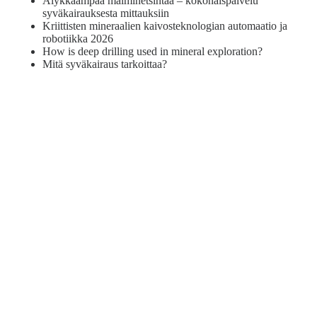
Älykkäämpää malminetsintää – kokonaispalvelu
syväkairauksesta mittauksiin
Kriittisten mineraalien kaivosteknologian automaatio ja
robotiikka 2026
How is deep drilling used in mineral exploration?
Mitä syväkairaus tarkoittaa?