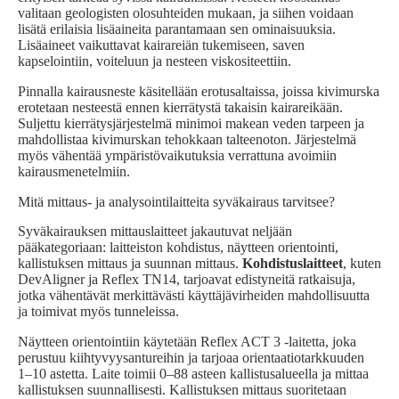
valitaan geologisten olosuhteiden mukaan, ja siihen voidaan
lisätä erilaisia lisäaineita parantamaan sen ominaisuuksia.
Lisäaineet vaikuttavat kairareiän tukemiseen, saven
kapselointiin, voiteluun ja nesteen viskositeettiin.
Pinnalla kairausneste käsitellään erotusaltaissa, joissa kivimurska
erotetaan nesteestä ennen kierrätystä takaisin kairareikään.
Suljettu kierrätysjärjestelmä minimoi makean veden tarpeen ja
mahdollistaa kivimurskan tehokkaan talteenoton. Järjestelmä
myös vähentää ympäristövaikutuksia verrattuna avoimiin
kairausmenetelmiin.
Mitä mittaus- ja analysointilaitteita syväkairaus tarvitsee?
Syväkairauksen mittauslaitteet jakautuvat neljään
pääkategoriaan: laitteiston kohdistus, näytteen orientointi,
kallistuksen mittaus ja suunnan mittaus.
Kohdistuslaitteet
, kuten
DevAligner ja Reflex TN14, tarjoavat edistyneitä ratkaisuja,
jotka vähentävät merkittävästi käyttäjävirheiden mahdollisuutta
ja toimivat myös tunneleissa.
Näytteen orientointiin käytetään Reflex ACT 3 -laitetta, joka
perustuu kiihtyvyysantureihin ja tarjoaa orientaatiotarkkuuden
1–10 astetta. Laite toimii 0–88 asteen kallistusalueella ja mittaa
kallistuksen suunnallisesti. Kallistuksen mittaus suoritetaan