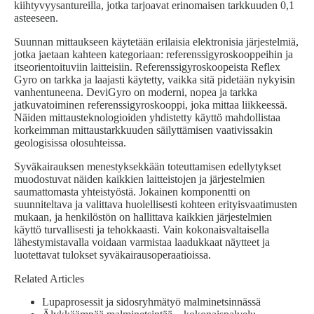
kiihtyvyysantureilla, jotka tarjoavat erinomaisen tarkkuuden 0,1
asteeseen.
Suunnan mittaukseen käytetään erilaisia elektronisia järjestelmiä,
jotka jaetaan kahteen kategoriaan: referenssigyroskooppeihin ja
itseorientoituviin laitteisiin. Referenssigyroskoopeista Reflex
Gyro on tarkka ja laajasti käytetty, vaikka sitä pidetään nykyisin
vanhentuneena. DeviGyro on moderni, nopea ja tarkka
jatkuvatoiminen referenssigyroskooppi, joka mittaa liikkeessä.
Näiden mittausteknologioiden yhdistetty käyttö mahdollistaa
korkeimman mittaustarkkuuden säilyttämisen vaativissakin
geologisissa olosuhteissa.
Syväkairauksen menestyksekkään toteuttamisen edellytykset
muodostuvat näiden kaikkien laitteistojen ja järjestelmien
saumattomasta yhteistyöstä. Jokainen komponentti on
suunniteltava ja valittava huolellisesti kohteen erityisvaatimusten
mukaan, ja henkilöstön on hallittava kaikkien järjestelmien
käyttö turvallisesti ja tehokkaasti. Vain kokonaisvaltaisella
lähestymistavalla voidaan varmistaa laadukkaat näytteet ja
luotettavat tulokset syväkairausoperaatioissa.
Related Articles
Lupaprosessit ja sidosryhmätyö malminetsinnässä