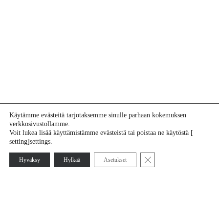
Käytämme evästeitä tarjotaksemme sinulle parhaan kokemuksen
verkkosivustollamme.
Voit lukea lisää käyttämistämme evästeistä tai poistaa ne käytöstä [
setting]settings.
Sulje evästebanneri
Hyväksy
Hylkää
Asetukset