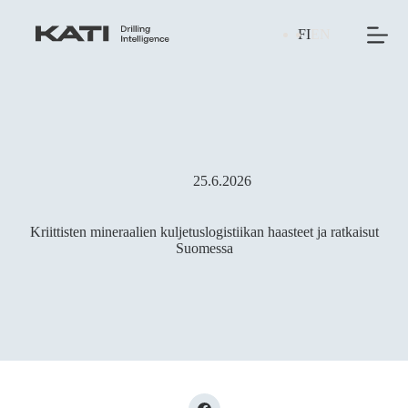
Skip
to
FI
EN
content
25.6.2026
Kriittisten mineraalien kuljetuslogistiikan haasteet ja ratkaisut
Suomessa