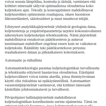
voivat seurata lämpötilaa, kosteutta ja tärinää, varmistaen että
kriittiset mineraalit säilyvät optimaalisissa olosuhteissa koko
kuljetuksen ajan. Tekoäly ja koneoppiminen mahdollistavat
kuljetusreittien optimoinnin reaaliajassa, ottaen huomioon
liikennetilanteet, sääolosuhteet ja muut muuttuvat tekijät.
Edistyneet analytiikkajärjestelmät yhdistävät geologista dataa,
kuljetustietoja ja ympäristöparametreja tarjoten kokonaisvaltaisen
näkemyksen kuljetusketjun tehokkuudesta. Nämä järjestelmät
mahdollistavat ennakoivan päätöksenteon ja auttavat
tunnistamaan mahdolliset ongelmat ennen kuin ne vaikuttavat
kuljetuksiin. Räätälöity tuki päätöksentekoon perustuu
reaaliaikaiseen dataan ja pitkäaikaiseen kokemukseen.
Automaatio ja etähallinta
Automaatioteknologia parantaa kuljetuslogistiikan turvallisuutta
ja tehokkuutta erityisesti haastavissa olosuhteissa. Etäohjatut
kuljetusvälineet voivat toimia alueilla, joissa ihmistyövoiman
käyttö olisi riskialtista tai epäkäytännöllistä. Automaattiset
varastointijärjestelmät varmistavat, että kriittiset mineraalit
käsitellään johdonmukaisesti ja turvallisesti.
Pilvipohjaiset hallintajärjestelmät mahdollistavat
kuljetuslogistiikan koordinoinnin useista sijainneista. Tämä on
erityisen tärkeää Suomessa, jossa kuljetusmatkat voivat olla