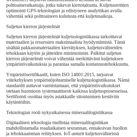
polttoaineratkaisuja, jotka tukevat kiertotaloutta. Kuljetusreittien
optimointi GPS-teknologian ja edistyneen analytiikan avulla
vähentää sekä polttoaineen kulutusta että kuljetusaikoja.
Suljetun kierron järjestelmät
Suljetun kierron järjestelmät kuljetuslogistiikassa tarkoittavat
materiaalien ja resurssien maksimaalista hyödyntämistä. Tämä
sisältää pakkausmateriaalien kierrätyksen, kuljetusvälineiden
tehokkaan käytön ja jätteiden minimoinnin. Palkitut suljetun
kierron järjestelmät voivat vähentää merkittävästi kuljetuksen
ympäristövaikutuksia ja parantaa samalla kustannustehokkuutta.
Ympäristösertifikaatit, kuten ISO 14001:2015, tarjoavat
viitekehyksen ympäristöjohtamiselle kuljetuslogistiikassa. Nämä
standardit auttavat varmistamaan, että ympäristövaikutukset
otetaan huomioon systemaattisesti kaikissa kuljetusprosesseissa.
Sertifiointi osoittaa myös asiakkaille sitoutumisen kestäviin
käytäntöihin.
Teknologian rooli nykyaikaisessa mineraalilogistiikassa
Digitaalinen teknologia mullistaa mineraalilogistiikan
mahdollistamalla reaaliaikaisen seurannan, ennakoivan huollon
ja tehokkaamman reitityksen. IoT-anturit kuljetusvälineissä