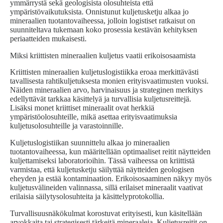
ymmärrystä sekä geologisista olosuhteista että
ympäristövaikutuksista. Onnistunut kuljetusketju alkaa jo
mineraalien tuotantovaiheessa, jolloin logistiset ratkaisut on
suunniteltava tukemaan koko prosessia kestävän kehityksen
periaatteiden mukaisesti.
Miksi kriittisten mineraalien kuljetus vaatii erikoisosaamista
Kriittisten mineraalien kuljetuslogistiikka eroaa merkittävästi
tavallisesta rahtikuljetuksesta monien erityisvaatimusten vuoksi.
Näiden mineraalien arvo, harvinaisuus ja strateginen merkitys
edellyttävät tarkkaa käsittelyä ja turvallisia kuljetusreittejä.
Lisäksi monet kriittiset mineraalit ovat herkkiä
ympäristöolosuhteille, mikä asettaa erityisvaatimuksia
kuljetusolosuhteille ja varastoinnille.
Kuljetuslogistiikan suunnittelu alkaa jo mineraalien
tuotantovaiheessa, kun määritellään optimaaliset reitit näytteiden
kuljettamiseksi laboratorioihin. Tässä vaiheessa on kriittistä
varmistaa, että kuljetusketju säilyttää näytteiden geologisen
eheyden ja estää kontaminaation. Erikoisosaaminen näkyy myös
kuljetusvälineiden valinnassa, sillä erilaiset mineraalit vaativat
erilaisia säilytysolosuhteita ja käsittelyprotokollia.
Turvallisuusnäkökulmat korostuvat erityisesti, kun käsitellään
arvokkaita tai strategisesti tärkeitä mineraaleja. Kuljetusreitit on