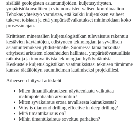
sisältää geologisten asiantuntijoiden, kuljetusyritysten,
ympäristökonsulttien ja viranomaisten välisen koordinaation.
Tehokas yhteistyö varmistaa, että kaikki kuljetuksen vaiheet
tukevat toisiaan ja että ympäristövaikutukset minimoidaan koko
prosessin ajan.
Kriittisten mineraalien kuljetuslogistiikan tulevaisuus rakentuu
kestävien käytäntöjen, edistyneen teknologian ja syvällisen
asiantuntemuksen yhdistelmälle. Suomessa tämä tarkoittaa
erityisesti arktisten olosuhteiden hallintaa, ympäristövastuullisia
ratkaisuja ja innovatiivista teknologian hyödyntämistä.
Keskustele kuljetuslogistiikan vaatimuksistasi teknisen tiimimme
kanssa
räätälöidyn suunnitelman laatimiseksi projektillesi.
Aiheeseen liittyvät artikkelit
Miten timanttikairauksen näytteenlaatu vaikuttaa
malmipotentiaalin arviointiin?
Miten syväkairaus eroaa tavallisesta kairauksesta?
Why is diamond drilling effective in deep drilling?
Mitä timanttikairaus on?
Mihin timanttikairaus soveltuu parhaiten?