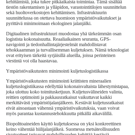
kehittämistä, joka tukee pitkäaikaista toimintaa. Tämä sisältää
tiestön rakentamisen ja ylläpidon, varastointitilojen suunnittelun
sekä huoltoverkostojen kehittämisen. Infrastruktuurin
suunnittelussa on otettava huomioon ympäristövaikutukset ja
pyrittävä minimoimaan ekologinen jalanjälki.
Digitaalinen infrastruktuuri muodostaa yhä tärkeämmän osan
logistista kokonaisuutta. Reaaliaikainen seuranta, GPS-
navigointi ja tiedonhallintajärjestelmät mahdollistavat
tehokkaamman ja turvallisemman kuljetuksen. Nämä teknologiat
ovat erityisen tärkeitä syrjäisillä alueilla, joissa perinteinen
viestintä voi olla haastavaa.
Ympäristövaikutusten minimointi kuljetuslogistiikassa
Ympäristövaikutusten minimointi kriittisten mineraalien
kuljetuslogistiikassa edellyttää kokonaisvaltaista lähestymistapaa,
joka ulottuu koko toimitusketjuun. Kuljetusvälineiden valinta,
reittien optimointi ja pakkausratkaisut vaikuttavat kaikki
merkittävästi ympäristöjalanjälkeen. Kestävät kuljetusratkaisut
eivät ainoastaan vähennä ympäristövaikutuksia, vaan voivat
myös parantaa kustannustehokkuutta pitkällä aikavälillä.
Biopolttoaineiden käyttö kuljetuksessa on yksi konkreettinen
keino vähentää hiilijalanjälkeä. Suomessa metsäteollisuuden
sivutuotteet tarjoavat mahdollisuuden kehittää kestäviä