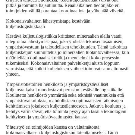
pitkiä ja toiminta hajautunutta. Reaaliaikainen tiedonjako eri
toimijoiden välillä parantaa koordinaatiota ja vähentää viiveitä.
Kokonaisvaltainen lähestymistapa kestävään
kuljetuslogistiikkaan
Kestävä kuljetuslogistiikka kriittisten mineraalien alalla vaatii
integroitua lähestymistapaa, joka yhdistää teknisen osaamisen,
ympäristövastuun ja taloudellisen tehokkuuden. Tämä tarkoittaa
kuljetusketjun suunnittelua jo mineraalien tuotantovaiheessa, kun
määritellään optimaaliset reitit ja menetelmät koko prosessin
tukemiseksi. Kokonaisvaltainen palveluketju alusta loppuun
varmistaa, että kaikki kuljetuksen vaiheet toimivat saumattomasti
yhteen.
Ympäristötietoinen henkilöstö ja ympäristöystävälliset
kuljetusratkaisut muodostavat perustan kestävälle logistiikalle.
Koulutettu henkilöstö ymmärtää sekä teknisiä vaatimuksia että
ympäristövaikutuksia, mahdollistaen optimaalisten ratkaisujen
kehittämisen jokaiseen kuljetustilanteeseen. Jatkuva koulutus ja
kehitys varmistavat, että toiminta pysyy ajan tasalla teknologian
kehityksen ja ympäristövaatimusten kanssa.
Yhteistyö eri toimijoiden kanssa on välttämätöntä
kokonaisvaltaisen kuljetuslogistiikan toteuttamiseksi. Tämä