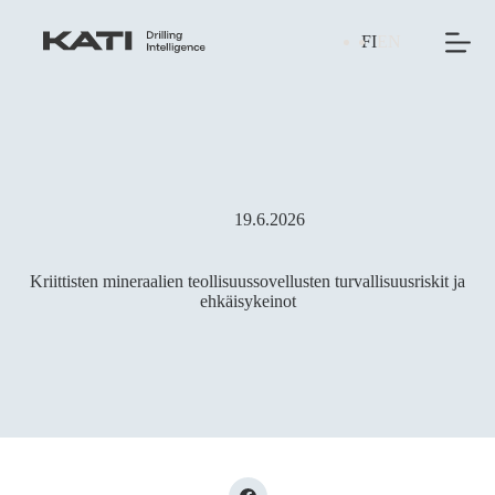
Skip
to
FI
EN
content
19.6.2026
Kriittisten mineraalien teollisuussovellusten turvallisuusriskit ja
ehkäisykeinot