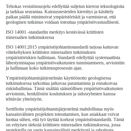
Tehokas vesistönsuojelu edellyttää suljetun kierron teknologioita
ja tarkkaa seurantaa. Kairausnesteiden kierrätys ja käsittely
paikan päällä minimoivat ympäristöriskit ja varmistavat, että
geologinen tutkimus voidaan toteuttaa ympäristövastuullisesti.
ISO 14001 -standardin merkitys kestävässä kriittisten
mineraalien tutkimuksessa
ISO 14001:2015 ympäristöjohtamisstandardi tarjoaa kattavan
viitekehyksen kriittisten mineraalien tutkimuksen
ympäristöriskien hallintaan. Standardi edellyttää systemaattista
lähestymistapaa ympäristövaikutusten tunnistamiseen, arviointiin
ja hallintaan koko tutkimusprosessin ajan.
Ympäristöjohtamisjärjestelmän käyttöönotto geologisessa
tutkimuksessa tarkoittaa jatkuvaa parantamista ja ennakoivaa
riskinhallintaa. Tämä sisältää säännöllisen ympäristövaikutusten
arvioinnin, henkilöstön koulutuksen ja sidosryhmien kanssa
tehtävän yhteistyön.
Sertifioitu ympäristöjohtamisjärjestelmä mahdollistaa myös
kansainvälisten projektien toteuttamisen, kun asiakkaat voivat
luottaa siihen, että työ täyttää korkeat ympäristöstandardit. Tämä
on erityisen tärkeää kriittisten mineraalien tutkimuksessa, jossa
projekteilla on usein kansainvälistä merkitystä ja rahoitusta.