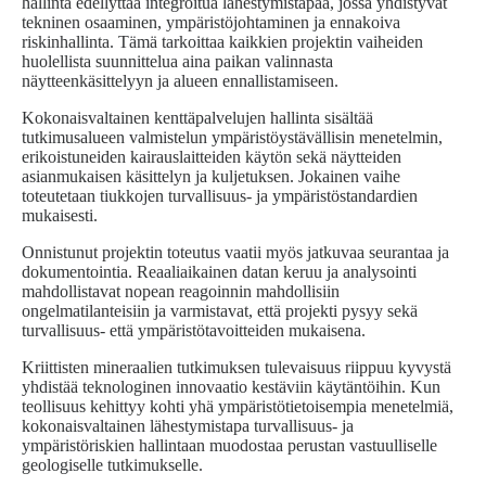
hallinta edellyttää integroitua lähestymistapaa, jossa yhdistyvät
tekninen osaaminen, ympäristöjohtaminen ja ennakoiva
riskinhallinta. Tämä tarkoittaa kaikkien projektin vaiheiden
huolellista suunnittelua aina paikan valinnasta
näytteenkäsittelyyn ja alueen ennallistamiseen.
Kokonaisvaltainen kenttäpalvelujen hallinta sisältää
tutkimusalueen valmistelun ympäristöystävällisin menetelmin,
erikoistuneiden kairauslaitteiden käytön sekä näytteiden
asianmukaisen käsittelyn ja kuljetuksen. Jokainen vaihe
toteutetaan tiukkojen turvallisuus- ja ympäristöstandardien
mukaisesti.
Onnistunut projektin toteutus vaatii myös jatkuvaa seurantaa ja
dokumentointia. Reaaliaikainen datan keruu ja analysointi
mahdollistavat nopean reagoinnin mahdollisiin
ongelmatilanteisiin ja varmistavat, että projekti pysyy sekä
turvallisuus- että ympäristötavoitteiden mukaisena.
Kriittisten mineraalien tutkimuksen tulevaisuus riippuu kyvystä
yhdistää teknologinen innovaatio kestäviin käytäntöihin. Kun
teollisuus kehittyy kohti yhä ympäristötietoisempia menetelmiä,
kokonaisvaltainen lähestymistapa turvallisuus- ja
ympäristöriskien hallintaan muodostaa perustan vastuulliselle
geologiselle tutkimukselle.