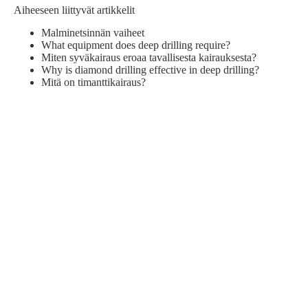
Aiheeseen liittyvät artikkelit
Malminetsinnän vaiheet
What equipment does deep drilling require?
Miten syväkairaus eroaa tavallisesta kairauksesta?
Why is diamond drilling effective in deep drilling?
Mitä on timanttikairaus?