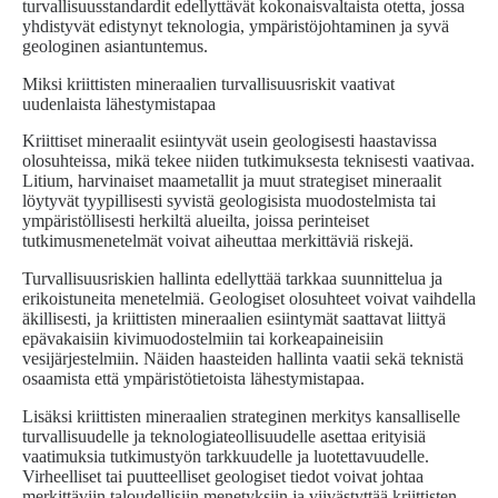
turvallisuusstandardit edellyttävät kokonaisvaltaista otetta, jossa
yhdistyvät edistynyt teknologia, ympäristöjohtaminen ja syvä
geologinen asiantuntemus.
Miksi kriittisten mineraalien turvallisuusriskit vaativat
uudenlaista lähestymistapaa
Kriittiset mineraalit esiintyvät usein geologisesti haastavissa
olosuhteissa, mikä tekee niiden tutkimuksesta teknisesti vaativaa.
Litium, harvinaiset maametallit ja muut strategiset mineraalit
löytyvät tyypillisesti syvistä geologisista muodostelmista tai
ympäristöllisesti herkiltä alueilta, joissa perinteiset
tutkimusmenetelmät voivat aiheuttaa merkittäviä riskejä.
Turvallisuusriskien hallinta edellyttää tarkkaa suunnittelua ja
erikoistuneita menetelmiä. Geologiset olosuhteet voivat vaihdella
äkillisesti, ja kriittisten mineraalien esiintymät saattavat liittyä
epävakaisiin kivimuodostelmiin tai korkeapaineisiin
vesijärjestelmiin. Näiden haasteiden hallinta vaatii sekä teknistä
osaamista että ympäristötietoista lähestymistapaa.
Lisäksi kriittisten mineraalien strateginen merkitys kansalliselle
turvallisuudelle ja teknologiateollisuudelle asettaa erityisiä
vaatimuksia tutkimustyön tarkkuudelle ja luotettavuudelle.
Virheelliset tai puutteelliset geologiset tiedot voivat johtaa
merkittäviin taloudellisiin menetyksiin ja viivästyttää kriittisten