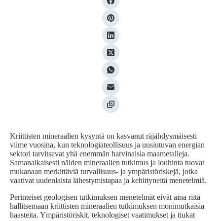
Kriittisten mineraalien kysyntä on kasvanut räjähdysmäisesti
viime vuosina, kun teknologiateollisuus ja uusiutuvan energian
sektori tarvitsevat yhä enemmän harvinaisia maametalleja.
Samanaikaisesti näiden mineraalien tutkimus ja louhinta tuovat
mukanaan merkittäviä turvallisuus- ja ympäristöriskejä, jotka
vaativat uudenlaista lähestymistapaa ja kehittyneitä menetelmiä.
Perinteiset geologisen tutkimuksen menetelmät eivät aina riitä
hallitsemaan kriittisten mineraalien tutkimuksen monimutkaisia
haasteita. Ympäristöriskit, teknologiset vaatimukset ja tiukat