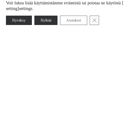
Voit lukea lisää käyttämistämme evästeistä tai poistaa ne käytöstä [
setting]settings.
Sulje evästebanneri
Hyväksy
Hylkää
Asetukset
Oy KATI Ab on vastuullinen mineraalien etsintäyritys, joka
40 vuoden kokemuksella, älykkäällä tietotaidolla ja
edistyneellä teknologialla auttaa asiakastaan
päätöksenteossaan. Samalla mahdollistuu yhteiskunnan
kestävä kasvu ja vauraampi tulevaisuus.