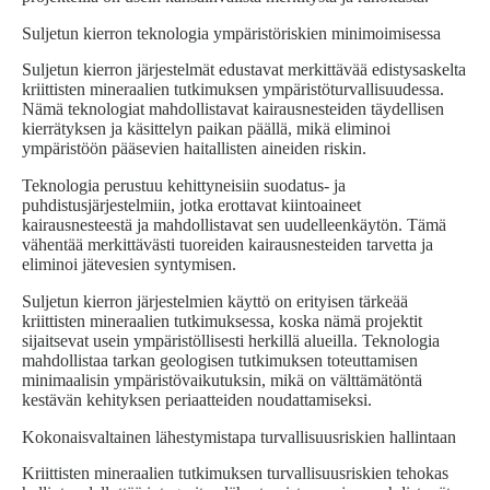
Suljetun kierron teknologia ympäristöriskien minimoimisessa
Suljetun kierron järjestelmät edustavat merkittävää edistysaskelta
kriittisten mineraalien tutkimuksen ympäristöturvallisuudessa.
Nämä teknologiat mahdollistavat kairausnesteiden täydellisen
kierrätyksen ja käsittelyn paikan päällä, mikä eliminoi
ympäristöön pääsevien haitallisten aineiden riskin.
Teknologia perustuu kehittyneisiin suodatus- ja
puhdistusjärjestelmiin, jotka erottavat kiintoaineet
kairausnesteestä ja mahdollistavat sen uudelleenkäytön. Tämä
vähentää merkittävästi tuoreiden kairausnesteiden tarvetta ja
eliminoi jätevesien syntymisen.
Suljetun kierron järjestelmien käyttö on erityisen tärkeää
kriittisten mineraalien tutkimuksessa, koska nämä projektit
sijaitsevat usein ympäristöllisesti herkillä alueilla. Teknologia
mahdollistaa tarkan geologisen tutkimuksen toteuttamisen
minimaalisin ympäristövaikutuksin, mikä on välttämätöntä
kestävän kehityksen periaatteiden noudattamiseksi.
Kokonaisvaltainen lähestymistapa turvallisuusriskien hallintaan
Kriittisten mineraalien tutkimuksen turvallisuusriskien tehokas