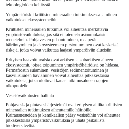
teknologioiden kehitystä.
Ympäristöriskit kriittisten mineraalien tutkimuksessa ja niiden
vaikutukset ekosysteemeihin
Kriittisten mineraalien tutkimus voi aiheuttaa merkittäviä
ympäristövaikutuksia, jos sitä ei toteuteta asianmukaisin
menetelmin. Pohjavesien pilaantuminen, maaperän
häiriintyminen ja ekosysteemien pirstoutuminen ovat keskeisiä
riskejä, jotka voivat vaikuttaa laajasti ympäröiviin alueisiin.
Erityisen haavoittuvaisia ovat arktisen ja subarktisen alueen
ekosysteemit, joissa toipuminen ympäristöhäiriöistä on hidasta.
Permafrostin sulaminen, vesistöjen sedimentoituminen ja
kasvillisuuden häviäminen voivat aiheuttaa pitkäkestoisia
vaikutuksia, jotka ulottuvat kauas tutkimusalueen rajojen
ulkopuolelle.
Vesistövaikutusten hallinta
Pohjavesi- ja pintavesijärjestelmät ovat erityisen alttiita kriittisten
mineraalien tutkimuksen aiheuttamille häiriöille.
Kairausnesteiden ja kemikaalien pääsy vesistöihin voi aiheuttaa
pitkäkestoisia ympäristövaikutuksia ja uhata paikallista
biodiversiteettiä.