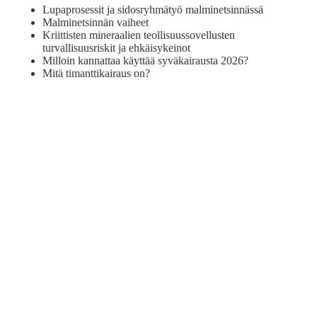
Lupaprosessit ja sidosryhmätyö malminetsinnässä
Malminetsinnän vaiheet
Kriittisten mineraalien teollisuussovellusten
turvallisuusriskit ja ehkäisykeinot
Milloin kannattaa käyttää syväkairausta 2026?
Mitä timanttikairaus on?