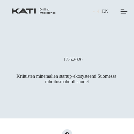
Skip
to
FI
EN
content
17.6.2026
Kriittisten mineraalien startup-ekosysteemi Suomessa:
rahoitusmahdollisuudet