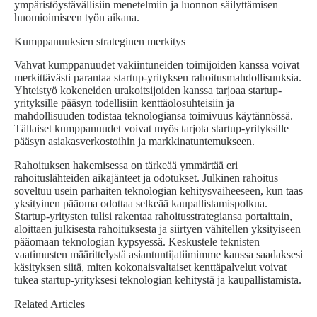
ympäristöystävällisiin menetelmiin ja luonnon säilyttämisen
huomioimiseen työn aikana.
Kumppanuuksien strateginen merkitys
Vahvat kumppanuudet vakiintuneiden toimijoiden kanssa voivat
merkittävästi parantaa startup-yrityksen rahoitusmahdollisuuksia.
Yhteistyö kokeneiden urakoitsijoiden kanssa tarjoaa startup-
yrityksille pääsyn todellisiin kenttäolosuhteisiin ja
mahdollisuuden todistaa teknologiansa toimivuus käytännössä.
Tällaiset kumppanuudet voivat myös tarjota startup-yrityksille
pääsyn asiakasverkostoihin ja markkinatuntemukseen.
Rahoituksen hakemisessa on tärkeää ymmärtää eri
rahoituslähteiden aikajänteet ja odotukset. Julkinen rahoitus
soveltuu usein parhaiten teknologian kehitysvaiheeseen, kun taas
yksityinen pääoma odottaa selkeää kaupallistamispolkua.
Startup-yritysten tulisi rakentaa rahoitusstrategiansa portaittain,
aloittaen julkisesta rahoituksesta ja siirtyen vähitellen yksityiseen
pääomaan teknologian kypsyessä.
Keskustele teknisten
vaatimusten määrittelystä asiantuntijatiimimme kanssa
saadaksesi
käsityksen siitä, miten kokonaisvaltaiset kenttäpalvelut voivat
tukea startup-yrityksesi teknologian kehitystä ja kaupallistamista.
Related Articles