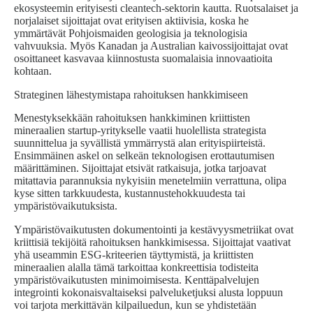
ekosysteemin erityisesti cleantech-sektorin kautta. Ruotsalaiset ja
norjalaiset sijoittajat ovat erityisen aktiivisia, koska he
ymmärtävät Pohjoismaiden geologisia ja teknologisia
vahvuuksia. Myös Kanadan ja Australian kaivossijoittajat ovat
osoittaneet kasvavaa kiinnostusta suomalaisia innovaatioita
kohtaan.
Strateginen lähestymistapa rahoituksen hankkimiseen
Menestyksekkään rahoituksen hankkiminen kriittisten
mineraalien startup-yritykselle vaatii huolellista strategista
suunnittelua ja syvällistä ymmärrystä alan erityispiirteistä.
Ensimmäinen askel on selkeän teknologisen erottautumisen
määrittäminen. Sijoittajat etsivät ratkaisuja, jotka tarjoavat
mitattavia parannuksia nykyisiin menetelmiin verrattuna, olipa
kyse sitten tarkkuudesta, kustannustehokkuudesta tai
ympäristövaikutuksista.
Ympäristövaikutusten dokumentointi ja kestävyysmetriikat ovat
kriittisiä tekijöitä rahoituksen hankkimisessa. Sijoittajat vaativat
yhä useammin ESG-kriteerien täyttymistä, ja kriittisten
mineraalien alalla tämä tarkoittaa konkreettisia todisteita
ympäristövaikutusten minimoimisesta. Kenttäpalvelujen
integrointi kokonaisvaltaiseksi palveluketjuksi alusta loppuun
voi tarjota merkittävän kilpailuedun, kun se yhdistetään