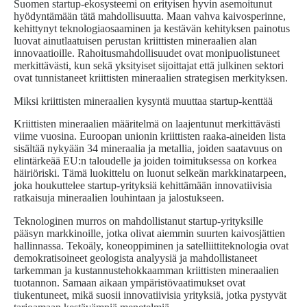
Suomen startup-ekosysteemi on erityisen hyvin asemoitunut
hyödyntämään tätä mahdollisuutta. Maan vahva kaivosperinne,
kehittynyt teknologiaosaaminen ja kestävän kehityksen painotus
luovat ainutlaatuisen perustan kriittisten mineraalien alan
innovaatioille. Rahoitusmahdollisuudet ovat monipuolistuneet
merkittävästi, kun sekä yksityiset sijoittajat että julkinen sektori
ovat tunnistaneet kriittisten mineraalien strategisen merkityksen.
Miksi kriittisten mineraalien kysyntä muuttaa startup-kenttää
Kriittisten mineraalien määritelmä on laajentunut merkittävästi
viime vuosina. Euroopan unionin kriittisten raaka-aineiden lista
sisältää nykyään 34 mineraalia ja metallia, joiden saatavuus on
elintärkeää EU:n taloudelle ja joiden toimituksessa on korkea
häiriöriski. Tämä luokittelu on luonut selkeän markkinatarpeen,
joka houkuttelee startup-yrityksiä kehittämään innovatiivisia
ratkaisuja mineraalien louhintaan ja jalostukseen.
Teknologinen murros on mahdollistanut startup-yrityksille
pääsyn markkinoille, jotka olivat aiemmin suurten kaivosjättien
hallinnassa. Tekoäly, koneoppiminen ja satelliittiteknologia ovat
demokratisoineet geologista analyysiä ja mahdollistaneet
tarkemman ja kustannustehokkaamman kriittisten mineraalien
tuotannon. Samaan aikaan ympäristövaatimukset ovat
tiukentuneet, mikä suosii innovatiivisia yrityksiä, jotka pystyvät