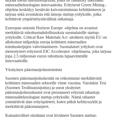
tarjoaa useita rahoitusohjelmia, jotka on räätälöity tukemaan
mineraaliteknologian innovaatioita. Erityisesti Green Mining -
ohjelma keskittyy kestävän kaivostoiminnan kehittämiseen ja
tarjoaa sekä avustuksia että lainoja startup-yrityksille, jotka
kehittävät ympäristöystävällisiä ratkaisuja.
Euroopan unionin Horizon Europe -ohjelma on avannut
merkittäviä rahoitusmahdollisuuksia suomalaisille startup-
yrityksille. Critical Raw Materials Act -aloitteen myötä EU on
allokoinut miljardeja euroja kriittisten mineraalien
toimitusketjujen vahvistamiseen. Suomalaiset yritykset ovat
menestyneet erityisesti EIC Accelerator -ohjelmassa, joka tarjoaa
jopa 2,5 miljoonan euron rahoitusta lupaavimmille
innovaatioille.
Yksityinen pääomasijoitustoiminta
Suomen pääomasijoituskenttä on erikoistunut merkittävästi
kriittisten mineraalien sektorille viime vuosina. Varsinkin Tesi
(Suomen Teollisuussijoitus) ja useat yksityiset
pääomasijoitusrahastot ovat perustaneet erityisiä rahastoja
mineraaliteknologian startup-yrityksille. Nämä rahastot
ymmärtävät alan erityispiirteet, kuten pitkät kehityssyklit ja
merkittävät pääomatarpeet.
Kansainväliset sijoittajat ovat löytäneet Suomen startup-