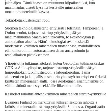
jalanjäljen. Tämä haaste on muuttunut kilpailueduksi, kun
maailmanlaajuisesti kysyntä kestäville mineraalien
tuotantomenetelmille kasvaa.
Teknologiaklustereiden rooli
Suomen teknologiaklusterit, erityisesti Helsingin, Tampereen ja
Oulun seudut, tarjoavat startup-yrityksille pääsyn
maailmanluokan osaamiseen tekoälyn, IoT-teknologian ja
automaation alueilla. Nämä teknologiat ovat keskeisiä
modernissa kriittisten mineraalien tuotannossa, mahdollistaen
etämonitoroinnin, automaattisen datan analysoinnin ja
reaaliaikaisen päätöksenteon.
Yliopistot ja tutkimuslaitokset, kuten Geologian tutkimuskeskus
GTK ja Aalto-yliopisto, tarjoavat startup-yrityksille pääsyn
huippuluokan tutkimustietoon ja laboratorioihin. Tämä
akateemisen ja kaupallisen sektorin yhteistyö on erityisen tärkeää
kriittisten mineraalien alalla, jossa geologinen asiantuntemus on
välttämätöntä menestyksekkäälle liiketoiminnalle.
Keskeiset rahoituslähteet kriittisten mineraalien startup-yrityksille
Business Finland on merkittävin julkisen sektorin rahoittaja
kriittisten mineraalien startup-yrityksille Suomessa. Organisaatio