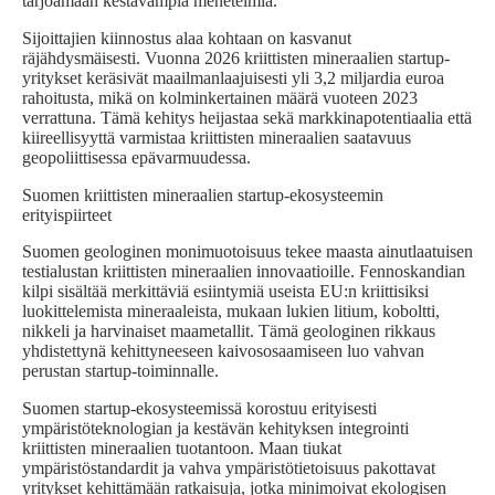
tarjoamaan kestävämpiä menetelmiä.
Sijoittajien kiinnostus alaa kohtaan on kasvanut
räjähdysmäisesti. Vuonna 2026 kriittisten mineraalien startup-
yritykset keräsivät maailmanlaajuisesti yli 3,2 miljardia euroa
rahoitusta, mikä on kolminkertainen määrä vuoteen 2023
verrattuna. Tämä kehitys heijastaa sekä markkinapotentiaalia että
kiireellisyyttä varmistaa kriittisten mineraalien saatavuus
geopoliittisessa epävarmuudessa.
Suomen kriittisten mineraalien startup-ekosysteemin
erityispiirteet
Suomen geologinen monimuotoisuus tekee maasta ainutlaatuisen
testialustan kriittisten mineraalien innovaatioille. Fennoskandian
kilpi sisältää merkittäviä esiintymiä useista EU:n kriittisiksi
luokittelemista mineraaleista, mukaan lukien litium, koboltti,
nikkeli ja harvinaiset maametallit. Tämä geologinen rikkaus
yhdistettynä kehittyneeseen kaivososaamiseen luo vahvan
perustan startup-toiminnalle.
Suomen startup-ekosysteemissä korostuu erityisesti
ympäristöteknologian ja kestävän kehityksen integrointi
kriittisten mineraalien tuotantoon. Maan tiukat
ympäristöstandardit ja vahva ympäristötietoisuus pakottavat
yritykset kehittämään ratkaisuja, jotka minimoivat ekologisen