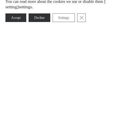
[
You can read more about the cookies we use or disable them
setting]settings.
Sulje evästebanneri
Accept
Decline
Settings
Oy KATI Ab is a responsible mineral exploration company
that, with 40 years of experience, smart expertise, and
advanced technology, supports its clients in decision-
making. At the same time, we enable sustainable growth in
society and a more prosperous future.