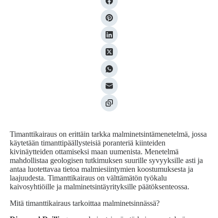
Timanttikairaus on erittäin tarkka malminetsintämenetelmä, jossa
käytetään timanttipäällysteisiä poranteriä kiinteiden
kivinäytteiden ottamiseksi maan uumenista. Menetelmä
mahdollistaa geologisen tutkimuksen suurille syvyyksille asti ja
antaa luotettavaa tietoa malmiesiintymien koostumuksesta ja
laajuudesta. Timanttikairaus on välttämätön työkalu
kaivosyhtiöille ja malminetsintäyrityksille päätöksenteossa.
Mitä timanttikairaus tarkoittaa malminetsinnässä?