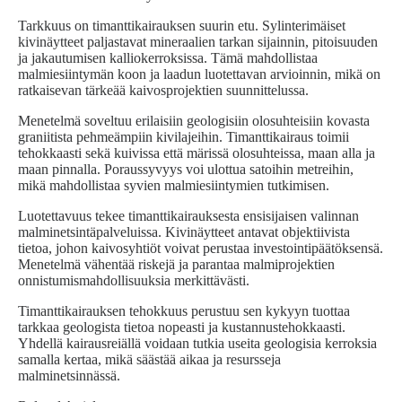
Tarkkuus on timanttikairauksen suurin etu. Sylinterimäiset
kivinäytteet paljastavat mineraalien tarkan sijainnin, pitoisuuden
ja jakautumisen kalliokerroksissa. Tämä mahdollistaa
malmiesiintymän koon ja laadun luotettavan arvioinnin, mikä on
ratkaisevan tärkeää kaivosprojektien suunnittelussa.
Menetelmä soveltuu erilaisiin geologisiin olosuhteisiin kovasta
graniitista pehmeämpiin kivilajeihin. Timanttikairaus toimii
tehokkaasti sekä kuivissa että märissä olosuhteissa, maan alla ja
maan pinnalla. Poraussyvyys voi ulottua satoihin metreihin,
mikä mahdollistaa syvien malmiesiintymien tutkimisen.
Luotettavuus tekee timanttikairauksesta ensisijaisen valinnan
malminetsintäpalveluissa. Kivinäytteet antavat objektiivista
tietoa, johon kaivosyhtiöt voivat perustaa investointipäätöksensä.
Menetelmä vähentää riskejä ja parantaa malmiprojektien
onnistumismahdollisuuksia merkittävästi.
Timanttikairauksen tehokkuus perustuu sen kykyyn tuottaa
tarkkaa geologista tietoa nopeasti ja kustannustehokkaasti.
Yhdellä kairausreiällä voidaan tutkia useita geologisia kerroksia
samalla kertaa, mikä säästää aikaa ja resursseja
malminetsinnässä.