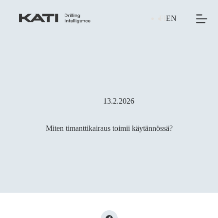
Skip
to
FI
EN
content
13.2.2026
Miten timanttikairaus toimii käytännössä?