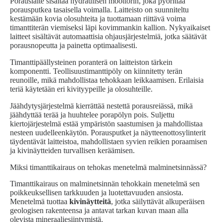
Porauslaite sisältää hydraulisen moottorin, joka pyörittää
porausputkea tasaisella voimalla. Laitteisto on suunniteltu
kestämään kovia olosuhteita ja tuottamaan riittävä voima
timanttiterän viemiseksi läpi kovimmankin kallion. Nykyaikaiset
laitteet sisältävät automaattisia ohjausjärjestelmiä, jotka säätävät
porausnopeutta ja painetta optimaalisesti.
Timanttipäällysteinen poranterä on laitteiston tärkein
komponentti. Teollisuustimanttipöly on kiinnitetty terän
reunoille, mikä mahdollistaa tehokkaan leikkaamisen. Erilaisia
teriä käytetään eri kivityypeille ja olosuhteille.
Jäähdytysjärjestelmä kierrättää nestettä porausreiässä, mikä
jäähdyttää terää ja huuhtelee porapölyn pois. Suljettu
kiertojärjestelmä estää ympäristön saastumisen ja mahdollistaa
nesteen uudelleenkäytön. Porausputket ja näytteenottosylinterit
täydentävät laitteistoa, mahdollistaen syvien reikien poraamisen
ja kivinäytteiden turvallisen keräämisen.
Miksi timanttikairaus on tehokas menetelmä malminetsinnässä?
Timanttikairaus on malminetsinnän tehokkain menetelmä sen
poikkeuksellisen tarkkuuden ja luotettavuuden ansiosta.
Menetelmä tuottaa
kivinäytteitä
, jotka säilyttävät alkuperäisen
geologisen rakenteensa ja antavat tarkan kuvan maan alla
olevista mineraaliesiintymistä.