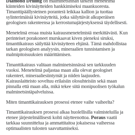
Diamond Drilling
on malminetsinnän tärkein menetelmä
kiinteiden kivinäytteiden hankkimiseksi maankuoresta.
Timanttipäällysteinen poranterä leikkaa kallion ja tuottaa
sylinterimäisiä kivinäytteitä, jotka säilyttävät alkuperäisen
geologisen rakenteensa ja kerrostumajärjestyksensä täydellisesti.
Menetelmä eroaa muista kairausmenetelmistä merkittävästi. Kun
perinteiset porakoneet murskaavat kiven pieneksi siruksi,
timanttikairaus säilyttää kivinäytteen ehjänä. Tämä mahdollistaa
tarkan geologisen analyysin, mineraalien tunnistamisen ja
malmipitoisuuksien määrittämisen.
Timanttikairaus valitaan malminetsinnässä sen tarkkuuden
vuoksi. Menetelmä paljastaa maan alla olevat geologiset
rakenteet, mineraaliesiintymät ja niiden laajuuden.
Kairauslaitteisto soveltuu erilaisiin olosuhteisiin sekä maan
pinnalla että maan alla, mikä tekee siitä monipuolisen työkalun
malminetsintäpalveluissa.
Miten timanttikairauksen prosessi etenee vaihe vaiheelta?
Timanttikairauksen prosessi alkaa huolellisilla valmisteluilla ja
etenee järjestelmällisesti kohti näytteenottoa.
Poraus
vaatii
tarkkaa suunnittelua ja ammattitaitoa jokaisessa vaiheessa
optimaalisten tulosten saavuttamiseksi.