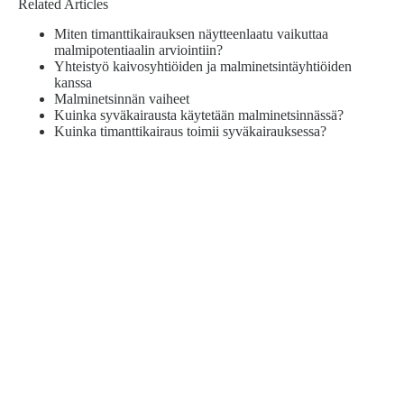
Related Articles
Miten timanttikairauksen näytteenlaatu vaikuttaa
malmipotentiaalin arviointiin?
Yhteistyö kaivosyhtiöiden ja malminetsintäyhtiöiden
kanssa
Malminetsinnän vaiheet
Kuinka syväkairausta käytetään malminetsinnässä?
Kuinka timanttikairaus toimii syväkairauksessa?