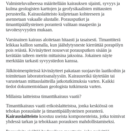
Valmisteluvaiheessa määritellään kairauksen sijainti, syvyys ja
kulma geologisten karttojen ja geofysikaalisten mittausten
perusteella. Kairauslaitteisto kuljetetaan kohteeseen ja
asennetaan vakaalle alustalle. Porausputket ja
timanttipäällysteinen poranterä valitaan maaperän ja
tavoitesyvyyden mukaan.
Varsinainen kairaus aloitetaan hitaasti ja tasaisesti. Timanttiterä
leikkaa kallion samalla, kun jäähdytysneste kierrättää porapölyn
pois reiästä. Kivinäytteet nousevat porausputken sisään ja
kerätään talteen metrin mittaisina jaksoina. Jokainen näyte
merkitään tarkasti syvyystiedon kanssa.
Jälkitoimenpiteissä kivinäytteet pakataan suojaaviin laatikoihin ja
toimitetaan laboratorioanalyysiin. Kairausreikä täytetään tai
varustetaan mittauslaitteilla jatkotutkimuksia varten. Kaikki
tiedot dokumentoidaan geologista tutkimusta varten.
Millaista laitteistoa timanttikairaus vaatii?
Timanttikairaus vaatii erikoislaitteistoa, jonka keskiössä on
tehokas porauslaite ja timanttipäällysteinen poranterä.
Kairauslaitteisto
koostuu useista komponenteista, jotka toimivat
yhdessä tarkan ja tehokkaan porauksen mahdollistamiseksi.